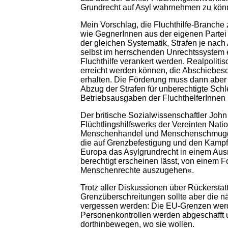
Grundrecht auf Asyl wahrnehmen zu kön
Mein Vorschlag, die Fluchthilfe-Branche z
wie GegnerInnen aus der eigenen Partei
der gleichen Systematik, Strafen je nach
selbst im herrschenden Unrechtssystem 
Fluchthilfe verankert werden. Realpolitis
erreicht werden können, die Abschiebesc
erhalten. Die Förderung muss dann aber
Abzug der Strafen für unberechtigte Sc
Betriebsausgaben der FluchthelferInnen 
Der britische Sozialwissenschaftler John
Flüchtlingshilfswerks der Vereinten Nat
Menschenhandel und Menschenschmuggel an
die auf Grenzbefestigung und den Kampf
Europa das Asylgrundrecht in einem Ausm
berechtigt erscheinen lässt, von einem F
Menschenrechte auszugehen«.
Trotz aller Diskussionen über Rückersta
Grenzüberschreitungen sollte aber die n
vergessen werden: Die EU-Grenzen werde
Personenkontrollen werden abgeschafft u
dorthinbewegen, wo sie wollen.