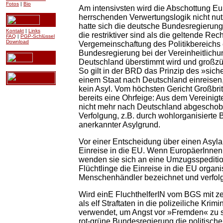
Fotos
|
Bio
Am intensivsten wird die Abschottung E
herrschenden Verwertungslogik nicht nut
hatte sich die deutsche Bundesregierung 
Kontakt
|
Links
die restriktiver sind als die geltende Rec
FAQ
|
PGP-Schlüssel
Download
Vergemeinschaftung des Politikbereichs e
Bundesregierung bei der Vereinheitlichun
Deutschland überstimmt wird und großzü
So gilt in der BRD das Prinzip des »sic
einem Staat nach Deutschland einreisen, d
kein Asyl. Vom höchsten Gericht Großbri
bereits eine Ohrfeige: Aus dem Vereinigt
nicht mehr nach Deutschland abgeschob
Verfolgung, z.B. durch wohlorganisierte B
anerkannter Asylgrund.
Vor einer Entscheidung über einen Asyla
Einreise in die EU. Wenn EuropäerInnen
wenden sie sich an eine Umzugsspedition
Flüchtlinge die Einreise in die EU orga
Menschenhändler bezeichnet und verfolg
Wird einE FluchthelferIN vom BGS mit ze
als elf Straftaten in die polizeiliche Krim
verwendet, um Angst vor »Fremden« zu s
rot-grüne Bundesregierung die politische