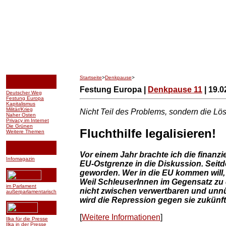
Startseite
>
Denkpause
>
Festung Europa |
Denkpause 11
| 19.0
Deutscher Weg
Festung Europa
Kapitalismus
Militär/Krieg
Nicht Teil des Problems, sondern die Lö
Naher Osten
Privacy im Internet
Die Grünen
Fluchthilfe legalisieren!
Weitere Themen
Vor einem Jahr brachte ich die finanzi
Infomagazin
EU-Ostgrenze in die Diskussion. Seitd
geworden. Wer in die EU kommen will, 
Weil SchleuserInnen im Gegensatz zu 
im Parlament
nicht zwischen verwertbaren und unn
außerparlamentarisch
wird die Repression gegen sie zukünfti
[
Weitere Informationen
]
Ilka für die Presse
Ilka in der Presse