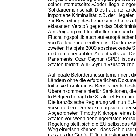
seiner Internetseite: »Jeder illegal eing
Solidargemeinschaft. Dies hat unter an
importierte Kriminalität, z.B. der illega
zur Bestreitung des Lebensunterhaltes et
eklatanten Verstoß gegen das Diskrimini
Am Umgang mit FluchthelferInnen und ille
Flüchtlingspolitik auch auf europäische
von Notleidenden entfernt ist. Die franz
zweiten Halbjahr 2000 abschreckende Stra
und zum unerlaubten Aufenthalt« vor. De
Parlaments, Ozan Ceyhun (SPD), ist das
Strafen fordert, will Ceyhun »zusätzliche
Auf legale Beförderungsunternehmen, di
Ländern ohne die erforderlichen Dokument
Initiative Frankreichs. Bereits heute be
Übereinkommens hierfür Sanktionen, die
In Belgien beträgt die Strafe 74 Euro pro
Die französische Regierung will nun EU-
vorschreiben. Der Vorschlag sieht ebens
Abgeordneten Timothy Kirkhope, eines br
Strafen vor, wenn der eingereisten Perso
Regelung stellt sich die EU selbst das A
Weg einreisen können - dass Schleuser 
das aus der Genfer Flüchtlingskonventio