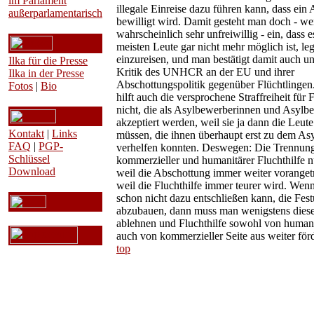
im Parlament
illegale Einreise dazu führen kann, dass ein 
außerparlamentarisch
bewilligt wird. Damit gesteht man doch - w
wahrscheinlich sehr unfreiwillig - ein, dass e
meisten Leute gar nicht mehr möglich ist, le
einzureisen, und man bestätigt damit auch unf
Ilka für die Presse
Kritik des UNHCR an der EU und ihrer
Ilka in der Presse
Abschottungspolitik gegenüber Flüchtlinge
Fotos
|
Bio
hilft auch die versprochene Straffreiheit für 
nicht, die als Asylbewerberinnen und Asylb
akzeptiert werden, weil sie ja dann die Leute
Kontakt
|
Links
müssen, die ihnen überhaupt erst zu dem As
FAQ
|
PGP-
verhelfen konnten. Deswegen: Die Trennun
Schlüssel
kommerzieller und humanitärer Fluchthilfe nü
Download
weil die Abschottung immer weiter voranget
weil die Fluchthilfe immer teurer wird. Wen
schon nicht dazu entschließen kann, die Fe
abzubauen, dann muss man wenigstens diese
ablehnen und Fluchthilfe sowohl von humani
auch von kommerzieller Seite aus weiter för
top